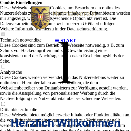
Cookie-Einstellungen
Diese Webseite verwendet Cookies, um Besuchern ein optimales
Nutzererlebnis zu bieten. Bestimmte Inhalte von Drittanbietern werden
nur angezeigt, wenn die entsprechende Option aktiviert ist. Die
Datenverarbeitung kann dann auch in einem Drittland erfolgen.
Weitere Informationen hierzu in der Datenschutzerklärung.
l
Technisch notwendige
START
Diese Cookies sind zum Betrieb der Webseite notwendig, z.B. zum
Schutz vor Hackerangriffen und zur Gewährleistung eines
konsistenten und der Nachfrage angepassten Erscheinungsbilds der
Seite.
Analytische
Diese Cookies werden verwendet, um das Nutzererlebnis weiter zu
optimieren. Hierunter fallen auch Statistiken, die dem
Webseitenbetreiber von Drittanbietern zur Verfügung gestellt werden,
sowie die Ausspielung von personalisierter Werbung durch die
Nachverfolgung der Nutzeraktivität über verschiedene Webseiten.
Drittanbieter-Inhalte
Diese Webseite bietet möglicherweise Inhalte oder Funktionalitäten an,
Herzlich Willkommen
die von Drittanbietern eigenverantwortlich zur Verfügung gestellt
werden. Diese Drittanbieter können eigene Cookies setzen, z.B. um
die Nutzeraktivität zu verfolgen oder ihre Angebote zu personalisieren